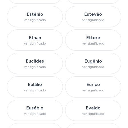
Ver significado do nome
Ver significado do 
Estênio
Estevão
ver significado
ver significado
Ver significado do nome
Ver significado do
Ethan
Ettore
ver significado
ver significado
Ver significado do nome
Ver significado do 
Euclides
Eugênio
ver significado
ver significado
Ver significado do nome
Ver significado do
Eulálio
Eurico
ver significado
ver significado
Ver significado do nome
Ver significado do
Eusébio
Evaldo
ver significado
ver significado