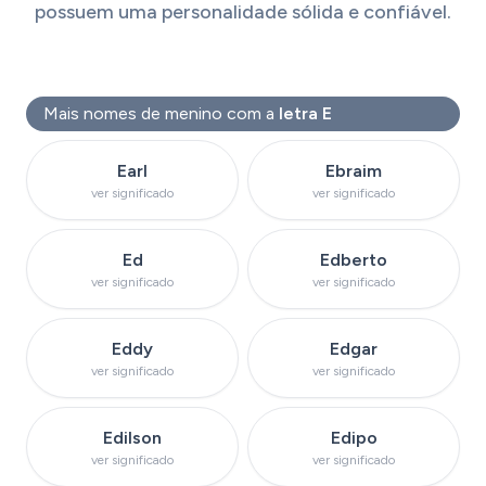
possuem uma personalidade sólida e confiável.
Mais nomes de menino com a
letra E
Ver significado do nome
Ver significado do
Earl
Ebraim
ver significado
ver significado
Ver significado do nome
Ver significado do 
Ed
Edberto
ver significado
ver significado
Ver significado do nome
Ver significado do
Eddy
Edgar
ver significado
ver significado
Ver significado do nome
Ver significado d
Edilson
Edipo
ver significado
ver significado