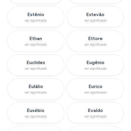
Ver significado do nome
Ver significado do 
Estênio
Estevão
ver significado
ver significado
Ver significado do nome
Ver significado do
Ethan
Ettore
ver significado
ver significado
Ver significado do nome
Ver significado do 
Euclides
Eugênio
ver significado
ver significado
Ver significado do nome
Ver significado do
Eulálio
Eurico
ver significado
ver significado
Ver significado do nome
Ver significado do
Eusébio
Evaldo
ver significado
ver significado