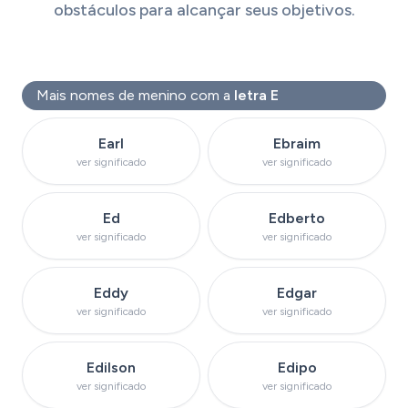
obstáculos para alcançar seus objetivos.
Mais nomes de menino com a
letra E
Ver significado do nome
Ver significado do
Earl
Ebraim
ver significado
ver significado
Ver significado do nome
Ver significado do 
Ed
Edberto
ver significado
ver significado
Ver significado do nome
Ver significado do
Eddy
Edgar
ver significado
ver significado
Ver significado do nome
Ver significado d
Edilson
Edipo
ver significado
ver significado