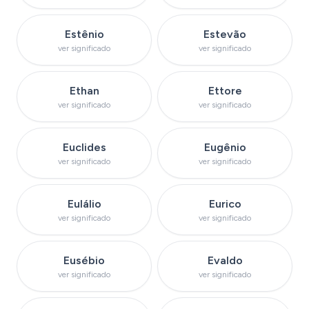
Ver significado do nome
Ver significado do 
Estênio
Estevão
ver significado
ver significado
Ver significado do nome
Ver significado do
Ethan
Ettore
ver significado
ver significado
Ver significado do nome
Ver significado do 
Euclides
Eugênio
ver significado
ver significado
Ver significado do nome
Ver significado do
Eulálio
Eurico
ver significado
ver significado
Ver significado do nome
Ver significado do
Eusébio
Evaldo
ver significado
ver significado