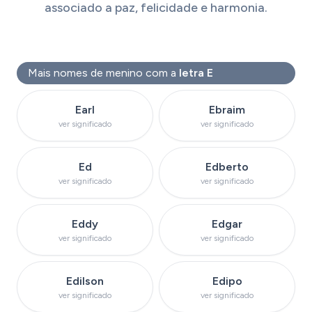
associado a paz, felicidade e harmonia.
Mais nomes de menino com a
letra E
Ver significado do nome
Ver significado do
Earl
Ebraim
ver significado
ver significado
Ver significado do nome
Ver significado do 
Ed
Edberto
ver significado
ver significado
Ver significado do nome
Ver significado do
Eddy
Edgar
ver significado
ver significado
Ver significado do nome
Ver significado d
Edilson
Edipo
ver significado
ver significado