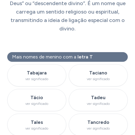
Deus” ou “descendente divino”. É um nome que
carrega um sentido religioso ou espiritual,
transmitindo a ideia de ligação especial com o
divino.
Mais nomes de menino com a
letra T
Ver significado do nome
Ver significado do 
Tabajara
Taciano
ver significado
ver significado
Ver significado do nome
Ver significado do
Tácio
Tadeu
ver significado
ver significado
Ver significado do nome
Ver significado do 
Tales
Tancredo
ver significado
ver significado