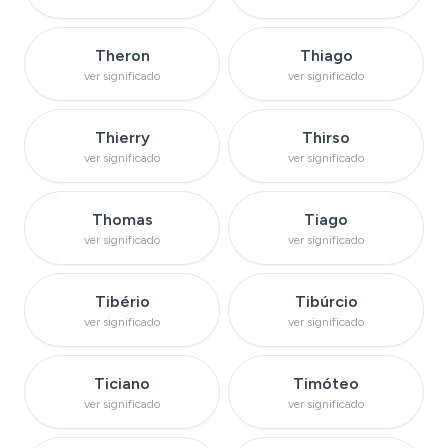
Ver significado do nome
Ver significado do
Theron
Thiago
ver significado
ver significado
Ver significado do nome
Ver significado do
Thierry
Thirso
ver significado
ver significado
Ver significado do nome
Ver significado do
Thomas
Tiago
ver significado
ver significado
Ver significado do nome
Ver significado do 
Tibério
Tibúrcio
ver significado
ver significado
Ver significado do nome
Ver significado do 
Ticiano
Timóteo
ver significado
ver significado