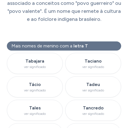
associado a conceitos como "povo guerreiro" ou
"povo valente". É um nome que remete à cultura
e ao folclore indígena brasileiro.
Mais nomes de menino com a
letra T
Ver significado do nome
Ver significado do 
Tabajara
Taciano
ver significado
ver significado
Ver significado do nome
Ver significado do
Tácio
Tadeu
ver significado
ver significado
Ver significado do nome
Ver significado do 
Tales
Tancredo
ver significado
ver significado