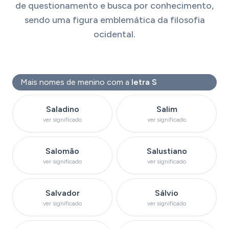
de questionamento e busca por conhecimento,
sendo uma figura emblemática da filosofia
ocidental.
Mais nomes de menino com a
letra S
Ver significado do nome
Ver significado d
Saladino
Salim
ver significado
ver significado
Ver significado do nome
Ver significado do n
Salomão
Salustiano
ver significado
ver significado
Ver significado do nome
Ver significado do
Salvador
Sálvio
ver significado
ver significado